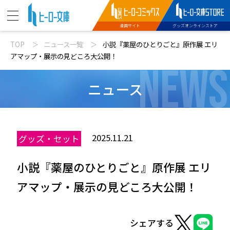
漫画サイト
グッズオンラインストア
TOP
ニュース一覧
小説『薬屋のひとりごと』原作展 エリ
ニュース
アマップ・展示の見どころ大公開！
NEWS
動画
ニュース
文庫新刊
2025.11.21
グッズ・セット
コミックス配信
小説『薬屋のひとりごと』原作展 エリ
特設サイト
アマップ・展示の見どころ大公開！
シェアする