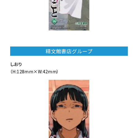
精文館書店グループ
しおり
（H:128mm×W:42mm）