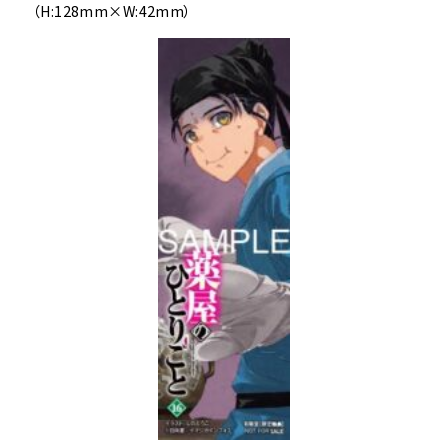
（H:128mm×W:42mm）