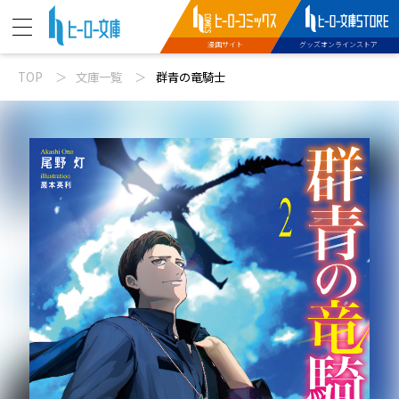
漫画サイト
グッズオンラインストア
TOP
文庫一覧
群青の竜騎士
ニュース
動画
文庫新刊
コミックス配信
特設サイト