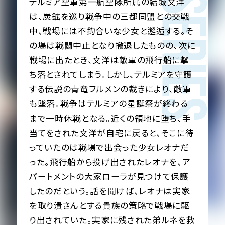
SERIES
テルミア空軍第一航空隊所属の結城文洋
は、炭鉱を巡り戦争中の三都同盟との交戦
中、戦場には不釣合いな少女と邂逅する。そ
の場は戦闘中止となり撤退したものの、次に
戦場に出たとき、文洋は敵軍の飛行船に撃
ち落とされてしまう。しかし、テルミアを守護
する伝説の青竜フルメンの裁きにより、敵軍
も墜落。戦争はテルミアの星誕祭が終わる
まで一時休戦となる。近くの領地に堕ち、手
当てをされた文洋が自宅に戻ると、そこに待
っていたのは戦場で出会った少女レオナだ
った。飛行船から投げ出されたレオナを、ア
パートメントの大家ローラが見つけて保護
したのだという。話を聞けば、レオナは実家
を取り潰さんとする貴族の策略で戦場に駆
り出されていた。実家に残された弟ルネを救