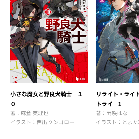
小さな魔女と野良犬騎士 １
リライト・ライ
０
トライ 1
著：麻倉 英理也
著：雨咲はな
イラスト：西出 ケンゴロー
イラスト：とよた