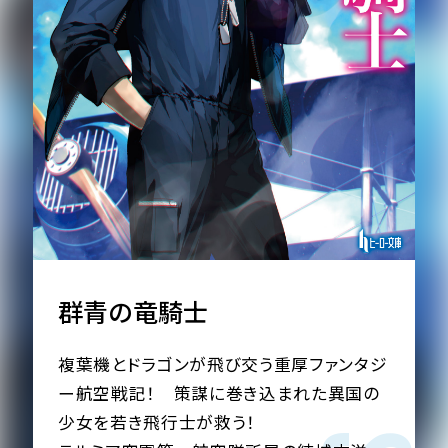
ヒーロー文庫
ヒーローコミックス
群青の竜騎士
複葉機とドラゴンが飛び交う重厚ファンタジ
ー航空戦記！ 策謀に巻き込まれた異国の
少女を若き飛行士が救う！