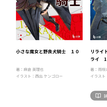
小さな魔女と野良犬騎士 １０
リライ
ライ 1
著：麻倉 英理也
著：雨咲
イラスト：西出 ケンゴロー
イラスト