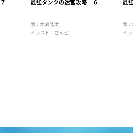
 ７
最強タンクの迷宮攻略 ６
最
著：木嶋隆太
著：
イラスト：さんど
イラ