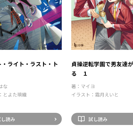
ト・ライト・ラスト・ト
貞操逆転学園で男友達
る １
はな
著：マイヨ
：とよた瑣織
イラスト：霜月えいと
試し読み
試し読み