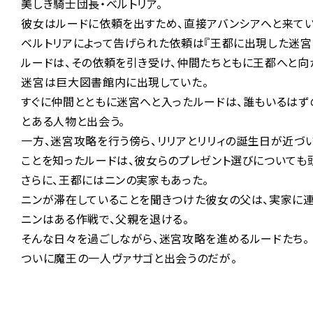
美しき騎士団長・ベルトリア。
彼女はルードに依頼を出すため、直接アバンシアへと来てい
ベルトリアによって告げられた依頼は『王都に出現した迷宮
ルードは、その依頼を引き受け、仲間たちともに王都へと向
迷宮は巨大図書館内に出現していた。
すぐに仲間とともに迷宮へと入ったルードは、誰もいるはず
とある人物と出会う。
一方、迷宮攻略を行う傍ら、リリアとリリィの誕生日が近づ
ことを知ったルードは、彼女らのプレゼント選びについても
さらに、王都にはニンの実家もあった。
ニンが滞在していることを聞きつけた彼女の父は、実家に連
ニンはある作戦で、父親を退ける。
そんな日々を過ごしながら、迷宮攻略を進めるルードたち。
ついに魔王の一人ヴァサゴと出会うのだが――。