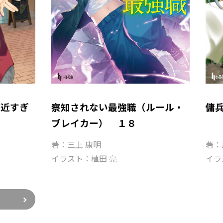
が近すぎ
察知されない最強職（ルール・
傭
ブレイカー） １８
著：三上 康明
著：
イラスト：植田 亮
イラ