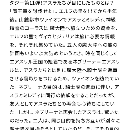
タジー第11弾！アスラたちが目にしたものとは？
「魔王軍を討伐せよ」｡ エルフの里を出てから半年
後。 山麓都市ツァイオンでアスラとミレディ、神級
精霊のコーラスは 魔大陸へ旅立つための資金を、
エルフの里でヴィカとジュリアは旅に必要な情報
を、 それぞれ集めていた。 五人の魔大陸への旅の
計画もいよいよ大詰めというとき。 時を同じくして
エアスリル王国の姫君であるネブリーナ＝エアスリ
ルは、 アスラたちとは別に魔大陸へ騎士隊を進軍
させる段取りをつけるため、 ツァイオンを訪れてい
た。 ネブリーナの目的は、騎士隊の進軍に伴い、 ア
スラとミレディに同行の依頼をすることだったが、
友人としてアスラたちとの再会も心待ちにしてい
た。 しかし、ネブリーナと再会したアスラは、驚いた
のだった。 二人は、同じ目的を持ちお互いが別々に
魔大陸を目指そうとしていたのだ。 そしてその目的