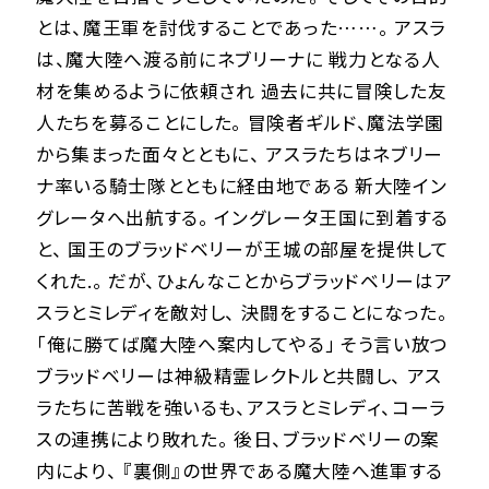
とは、魔王軍を討伐することであった……。 アスラ
は、魔大陸へ渡る前にネブリーナに 戦力となる人
材を集めるように依頼され 過去に共に冒険した友
人たちを募ることにした。 冒険者ギルド、魔法学園
から集まった面々とともに、 アスラたちはネブリー
ナ率いる騎士隊とともに経由地である 新大陸イン
グレータへ出航する。 イングレータ王国に到着する
と、 国王のブラッドベリーが王城の部屋を提供して
くれた.。 だが、ひょんなことからブラッドベリーはア
スラとミレディを敵対し、 決闘をすることになった。
「俺に勝てば魔大陸へ案内してやる」 そう言い放つ
ブラッドベリーは神級精霊レクトルと共闘し、 アス
ラたちに苦戦を強いるも、アスラとミレディ、コーラ
スの連携により敗れた。 後日、ブラッドベリーの案
内により、 『裏側』の世界である魔大陸へ進軍する