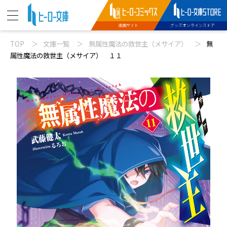
漫画サイト
グッズオンラインストア
TOP
文庫一覧
無属性魔法の救世主（メサイア）
無
ニュース
属性魔法の救世主（メサイア） １１
動画
文庫新刊
コミックス配信
特設サイト