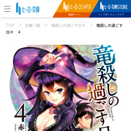
漫画サイト
グッズオンラインストア
TOP
文庫一覧
竜殺しの過ごす日々
竜殺しの過ごす
ニュース
日々 ４
動画
文庫新刊
コミックス配信
特設サイト