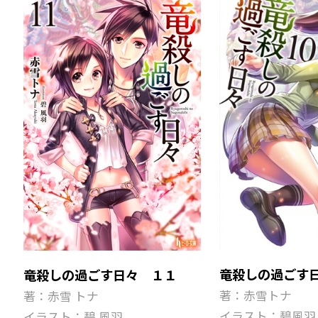
竜殺しの過ごす
竜殺しの過ごす日々 １１
著：赤雪トナ
著：赤雪 トナ
イラスト：碧風羽
イラスト：碧 風羽