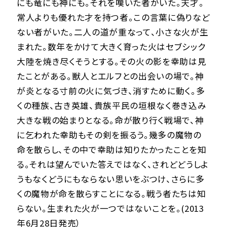
にも竜にも神にも。それを嘆いた者がいた。天才。
常人よりも優れた才を持つ者。この言葉に偽りなど
ない者がいた。二人の道が重なって、小さな火が生
まれた。数年をかけて大きく育った火はセブシック
大陸を焼き尽くそうとする。その火の影を幸助は見
たことがある。獣人とエルフとの出会いの場で。神
が炎となる寸前の火に気づき、消すために動く。多
くの種族、古き英雄、貴族平民の垣根なく巻き込み
大きな戦の始まりとなる。命が散り行く戦場で、神
に乞われた幸助もその剣を振るう。幾多の魔物の
命を散らし、その中で幸助は知りたかったことを知
る。それは望んでいた答えではなく、されどどうしよ
うもなくどうにもならない思いをぶつけ、さらに多
くの魔物が命を散らすことになる。戦う者たちは知
らない。生まれた火が一つではないことを。(2013
年6月28日発売）