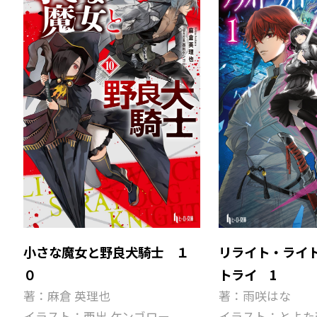
小さな魔女と野良犬騎士 １
リライト・ライ
０
トライ 1
著：麻倉 英理也
著：雨咲はな
イラスト：西出 ケンゴロー
イラスト：とよた