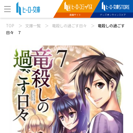
漫画サイト
グッズオンラインストア
TOP
文庫一覧
竜殺しの過ごす日々
竜殺しの過ごす
ニュース
日々 ７
動画
文庫新刊
コミックス配信
特設サイト