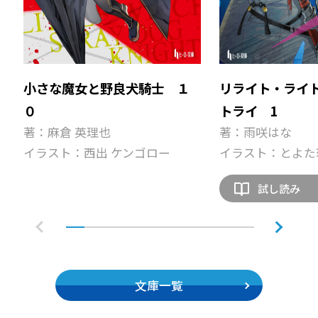
小さな魔女と野良犬騎士 １
リライト・ライ
０
トライ 1
著：麻倉 英理也
著：雨咲はな
イラスト：西出 ケンゴロー
イラスト：とよた
試し読み
文庫一覧