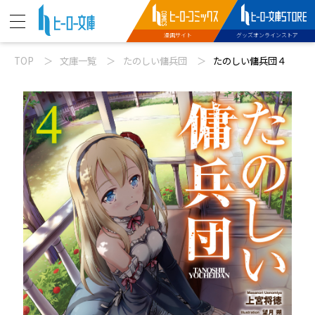
漫画サイト
グッズオンラインストア
TOP
文庫一覧
たのしい傭兵団
たのしい傭兵団４
ニュース
動画
文庫新刊
コミックス配信
特設サイト