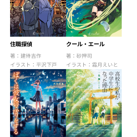
クール・エール
住職探偵
著：砂押司
著：建待吉作
イラスト：霜月えいと
イラスト：平沢下戸