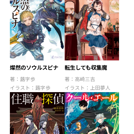
ヒーロー文庫
ヒーローコミックス
転生しても収集魔
燦然のソウルスピナ
著：高崎三吉
著：蕗字歩
イラスト：上田夢人
イラスト：蕗字歩