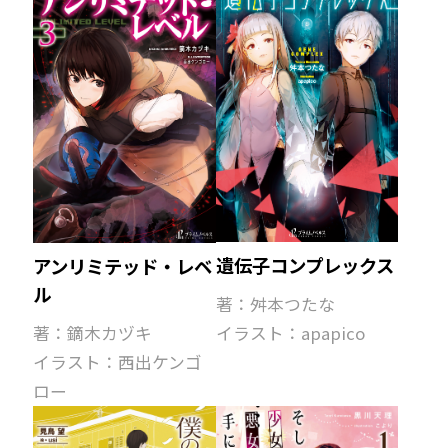
遺伝子コンプレックス
アンリミテッド・レベ
ル
著：舛本つたな
著：鏑木カヅキ
イラスト：apapico
イラスト：西出ケンゴ
ロー