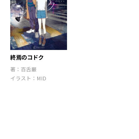
終焉のコドク
著：百舌巌
イラスト：MID