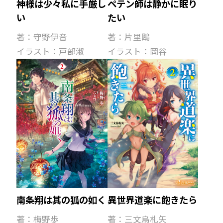
ペテン師は静かに眠り
神様は少々私に手厳し
たい
い
著：片里鴎
著：守野伊音
イラスト：岡谷
イラスト：戸部淑
異世界道楽に飽きたら
南条翔は其の狐の如く
著：三文烏札矢
著：梅野歩