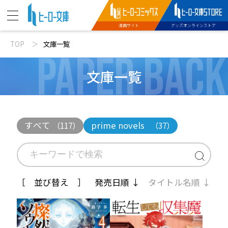
漫画サイト
グッズオンラインストア
TOP
文庫一覧
PAPER BACK
ニュース
文庫一覧
動画
文庫新刊
すべて
prime novels
（117）
（37）
コミックス配信
特設サイト
［ 並び替え ］
発売日順 ↓
タイトル名順 ↓