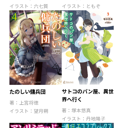
イラスト：ともぞ
イラスト：六七質
サトコのパン屋、異世
たのしい傭兵団
界へ行く
著：上宮将徳
著：塚本悠真
イラスト：望月朔
イラスト：丹地陽子