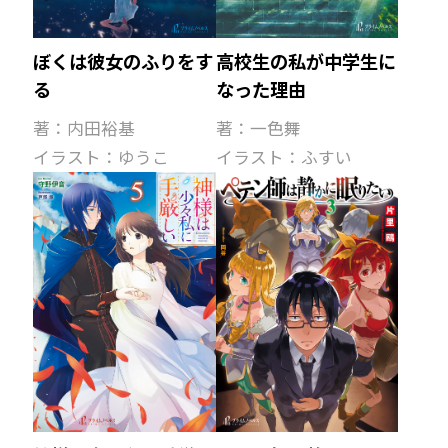
ぼくは彼女のふりをす
高校生の私が中学生に
る
なった理由
著：内田裕基
著：一色舞
イラスト：ゆうこ
イラスト：ふすい