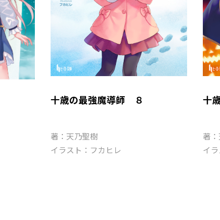
十歳の最強魔導師 ８
十
著：天乃聖樹
著：
イラスト：フカヒレ
イラ