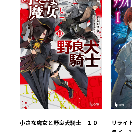
小さな魔女と野良犬騎士 １０
リライ
ライ 1