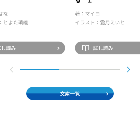
はな
著：マイヨ
：とよた瑣織
イラスト：霜月えいと
試し読み
試し読み
文庫一覧