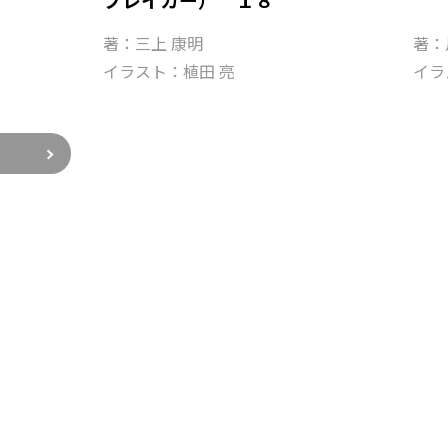
著：三上 康明
著：
イラスト：植田 亮
イラ