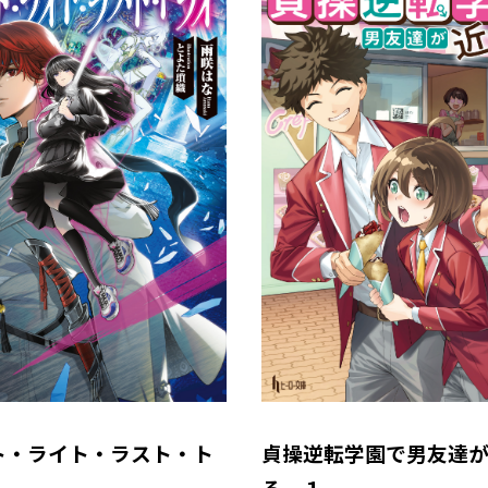
ト・ライト・ラスト・ト
貞操逆転学園で男友達
る １