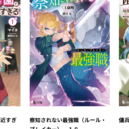
が近すぎ
察知されない最強職（ルール・
傭
ブレイカー） １８