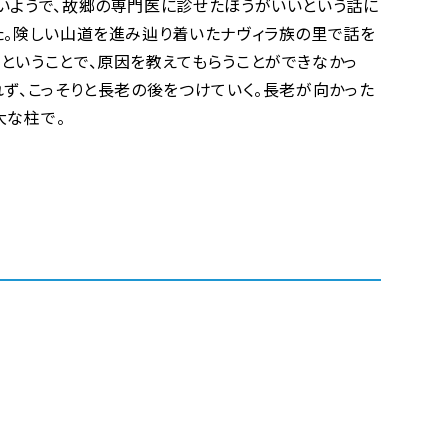
いようで、故郷の専門医に診せたほうがいいという話に
た。険しい山道を進み辿り着いたナヴィラ族の里で話を
ということで、原因を教えてもらうことができなかっ
れず、こっそりと長老の後をつけていく。長老が向かった
柱で――。