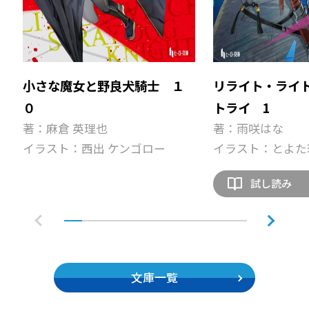
小さな魔女と野良犬騎士 １
リライト・ライ
０
トライ 1
著：麻倉 英理也
著：雨咲はな
イラスト：西出 ケンゴロー
イラスト：とよた
試し読み
文庫一覧