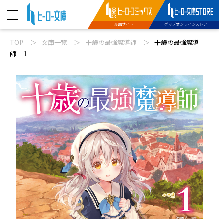
漫画サイト
グッズオンラインストア
TOP
文庫一覧
十歳の最強魔導師
十歳の最強魔導
ニュース
師 １
動画
文庫新刊
コミックス配信
特設サイト