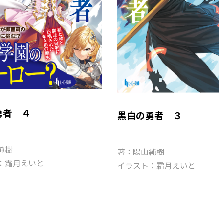
勇者 ４
黒白の勇者 ３
純樹
著：陽山純樹
：霜月えいと
イラスト：霜月えいと