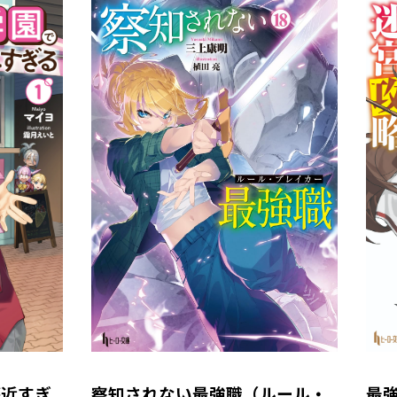
が近すぎ
察知されない最強職（ルール・
最