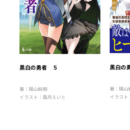
黒白の
黒白の勇者 ５
著：陽山
著：陽山純樹
イラスト
イラスト：霜月えいと