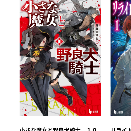
小さな魔女と野良犬騎士 １０
リライ