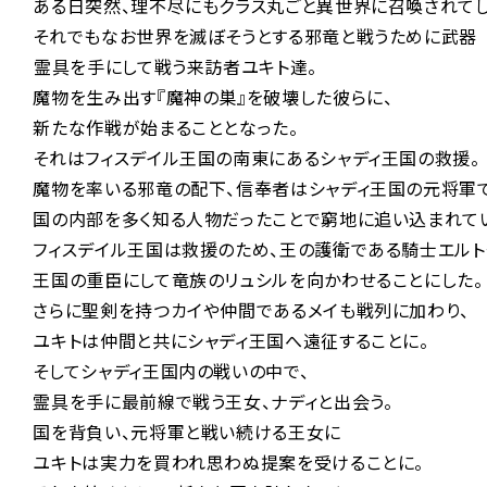
ある日突然、理不尽にもクラス丸ごと異世界に召喚されてし
それでもなお世界を滅ぼそうとする邪竜と戦うために武器
――霊具を手にして戦う来訪者ユキト達。
魔物を生み出す『魔神の巣』を破壊した彼らに、
新たな作戦が始まることとなった。
それはフィスデイル王国の南東にあるシャディ王国の救援。
魔物を率いる邪竜の配下、信奉者はシャディ王国の元将軍で
国の内部を多く知る人物だったことで窮地に追い込まれて
フィスデイル王国は救援のため、王の護衛である騎士エルト
王国の重臣にして竜族のリュシルを向かわせることにした。
さらに聖剣を持つカイや仲間であるメイも戦列に加わり、
ユキトは仲間と共にシャディ王国へ遠征することに。
そしてシャディ王国内の戦いの中で、
霊具を手に最前線で戦う王女、ナディと出会う。
国を背負い、元将軍と戦い続ける王女に
ユキトは実力を買われ思わぬ提案を受けることに。