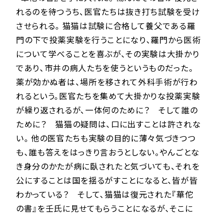
れるのを待つうち、医官たちは抜き打ち試験を受け
させられる。 猫猫は試験に合格して養父である羅
門の下で投薬実験を行うことになり、羅門から医術
について学べることを喜ぶが、その実験は大掛かり
であり、市井の病人たちを使うというものだった。
薬が効かぬ者は、場所を移されて外科手術が行わ
れるという。医官たちを集めて大掛かりな投薬実験
が繰り返されるが、一体何のために？ そして誰の
ために？ 猫猫の疑問は、口に出すことは許されな
い。 他の医官たちも実験の目的に薄々気づきつつ
も、誰も答えをはっきり言おうとしない。やんごとな
き身分のかたが病に臥されたと気づいても、それを
公にすることは国を揺るがすことになると、皆が皆
わかっている？ そして、猫猫は復元された『華佗
の書』を壬氏に見せてもらうことになるが、そこに