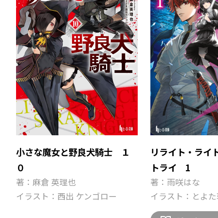
小さな魔女と野良犬騎士 １
リライト・ライ
０
トライ 1
著：麻倉 英理也
著：雨咲はな
イラスト：西出 ケンゴロー
イラスト：とよた