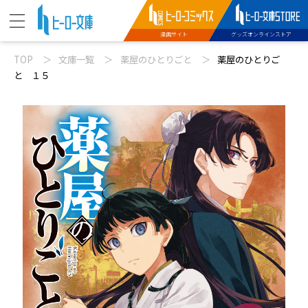
漫画サイト
グッズオンラインストア
TOP
文庫一覧
薬屋のひとりごと
薬屋のひとりご
ニュース
と １５
動画
文庫新刊
コミックス配信
特設サイト