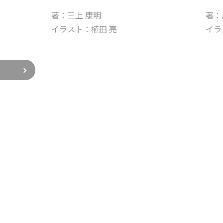
著：三上 康明
著：
イラスト：植田 亮
イラ