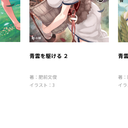
青雲を駆ける ２
青
著：肥前文俊
著：
イラスト：3
イラ