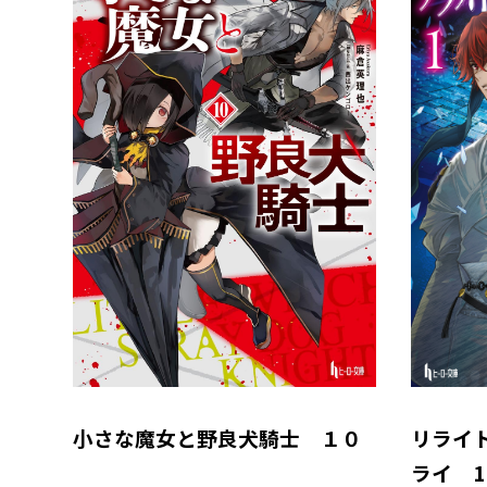
小さな魔女と野良犬騎士 １０
リライ
ライ 1