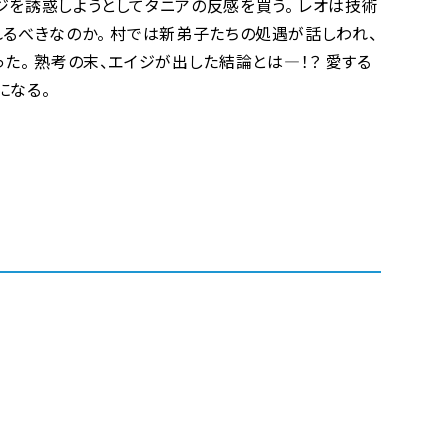
ジを誘惑しようとしてタニアの反感を買う。 レオは技術
れるべきなのか。 村では新弟子たちの処遇が話しわれ、
 熟考の末、エイジが出した結論とは――――！？ 愛する
になる。