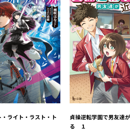
ト・ライト・ラスト・ト
貞操逆転学園で男友達
る １