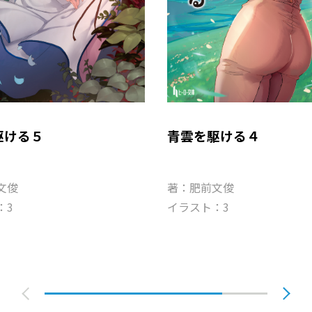
駆ける５
青雲を駆ける４
文俊
著：肥前文俊
：3
イラスト：3