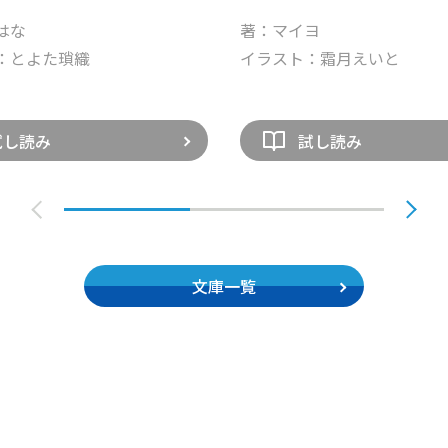
はな
著：マイヨ
：とよた瑣織
イラスト：霜月えいと
試し読み
試し読み
文庫一覧