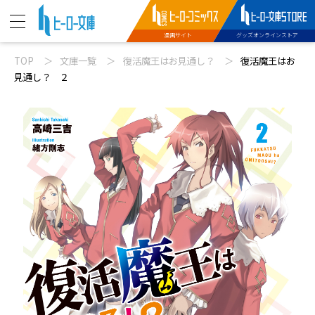
漫画サイト
グッズオンラインストア
TOP
文庫一覧
復活魔王はお見通し？
復活魔王はお
ニュース
見通し？ ２
動画
文庫新刊
コミックス配信
特設サイト