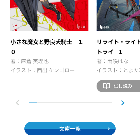
小さな魔女と野良犬騎士 １
リライト・ライ
０
トライ 1
著：麻倉 英理也
著：雨咲はな
イラスト：西出 ケンゴロー
イラスト：とよた
試し読み
文庫一覧