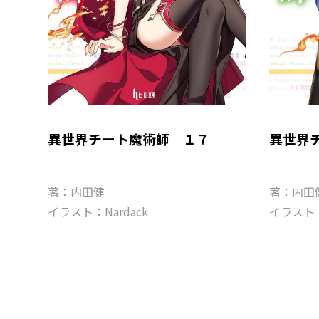
異世界チート魔術師 １７
異世界
著：内田健
著：内田
イラスト：Nardack
イラスト：