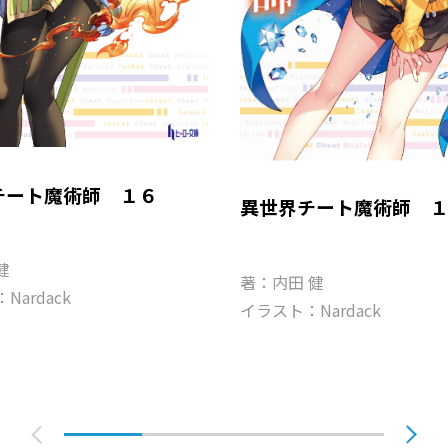
チート魔術師 １６
異世界チート魔術師 
健
著：内田 健
Nardack
イラスト：Nardack