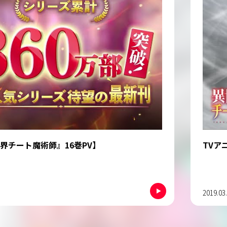
界チート魔術師』16巻PV】
TVア
2019.03