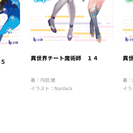
異世界チート魔術師 １４
異
１５
著：内田 健
著：
イラスト：Nardack
イラ