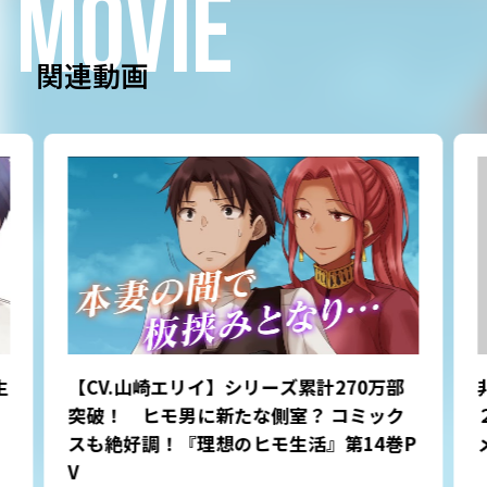
MOVIE
関連動画
生
【CV.山崎エリイ】シリーズ累計270万部
突破！ ヒモ男に新たな側室？ コミック
スも絶好調！『理想のヒモ生活』第14巻P
V