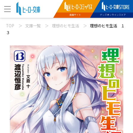
漫画サイト
グッズオンラインストア
TOP
文庫一覧
理想のヒモ生活
理想のヒモ生活 １
ニュース
３
動画
文庫新刊
コミックス配信
特設サイト