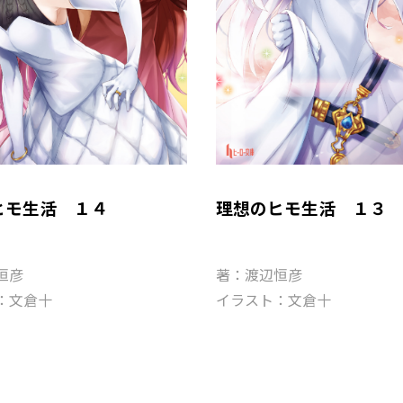
ヒモ生活 １４
理想のヒモ生活 １３
恒彦
著：渡辺恒彦
：文倉十
イラスト：文倉十