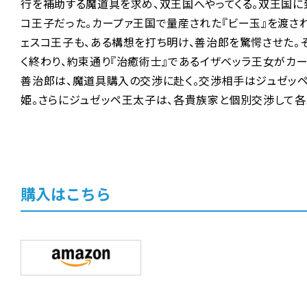
行を補助する魔道具を求め、双王国へやってくる。双王国に
コ王子だった。カープァ王国で量産された『ビー玉』を渡され
ェスコ王子も、ある構想を打ち明け、善治郎を驚愕させた。
く終わり、約束通り『治癒術士』であるイザベッラ王女がカ
善治郎は、魔道具購入の交渉に赴く。交渉相手はジュゼッペ
姫。さらにジュゼッペ王太子は、各貴族家と個別交渉して各
購入はこちら