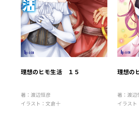
理想のヒモ生活 １５
理想の
著：渡辺恒彦
著：渡辺
イラスト：文倉十
イラスト