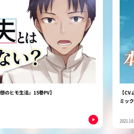
計270万部突破！ ヒモ男に新たな側室？ コ
非公開
生活』第14巻PV
ャスト
2019.03