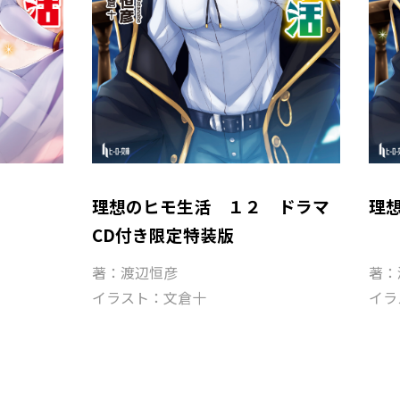
理想のヒモ生活 １２ ドラマ
理
CD付き限定特装版
著：渡辺恒彦
著：
イラスト：文倉十
イラ