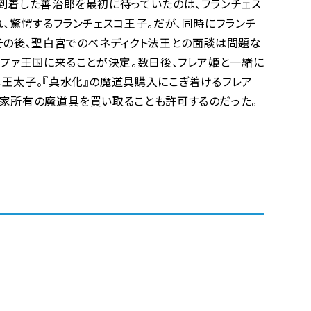
到着した善治郎を最初に待っていたのは、フランチェス
、驚愕するフランチェスコ王子。だが、同時にフランチ
その後、聖白宮でのベネディクト法王との面談は問題な
ープァ王国に来ることが決定。数日後、フレア姫と一緒に
王太子。『真水化』の魔道具購入にこぎ着けるフレア
家所有の魔道具を買い取ることも許可するのだった。