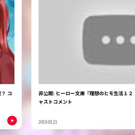
版』キ
【ナレーション：立花日菜『理想のヒモ生活』
2023.12.28