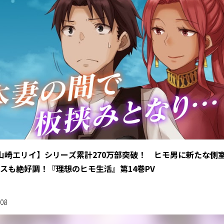
: ヒーロー文庫『理想のヒモ生活１２ ドラマCD付き限定特装
コメント
.21