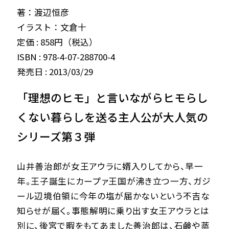
著：渡辺恒彦
イラスト：文倉十
定価 : 858円（税込）
ISBN : 978-4-07-288700-4
発売日 : 2013/03/29
「理想のヒモ」と言いながらヒモらし
くない暮らしを送る主人公が大人気の
シリーズ第３弾
山井善治郎が女王アウラに婿入りしてから、早一
年。王子誕生にカープァ王国が沸き立つ一方、ガジ
ール辺境伯領に今年の塩が届かないという不吉な
知らせが届く。事態解明に乗り出す女王アウラとは
別に、後宮で暇をもてあました善治郎は、石鹸や蒸