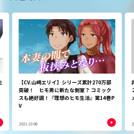
生
【CV.山崎エリイ】シリーズ累計270万部
突破！ ヒモ男に新たな側室？ コミック
スも絶好調！『理想のヒモ生活』第14巻P
V
2021.10.08
2