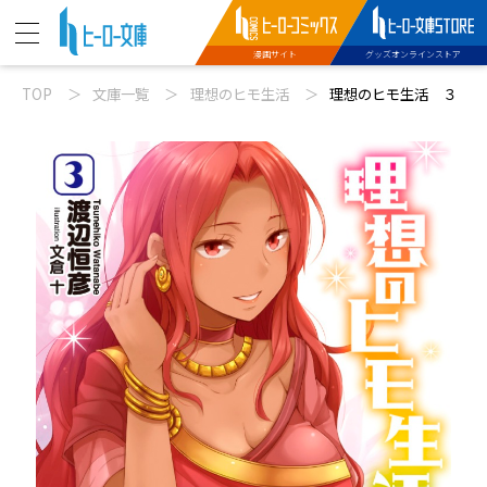
漫画サイト
グッズオンラインストア
TOP
文庫一覧
理想のヒモ生活
理想のヒモ生活 ３
ニュース
動画
文庫新刊
コミックス配信
特設サイト