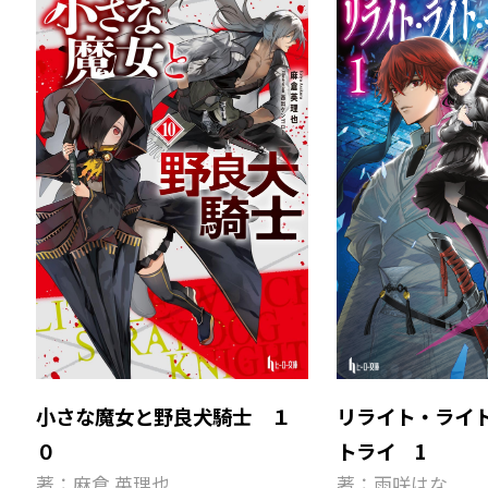
小さな魔女と野良犬騎士 １
リライト・ライ
０
トライ 1
著：麻倉 英理也
著：雨咲はな