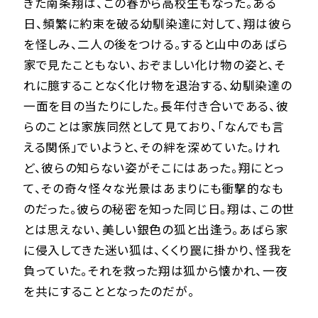
きた南条翔は、この春から高校生もなった。ある
日、頻繁に約束を破る幼馴染達に対して、翔は彼ら
を怪しみ、二人の後をつける。すると山中のあばら
家で見たこともない、おぞましい化け物の姿と、そ
れに臆することなく化け物を退治する、幼馴染達の
一面を目の当たりにした。長年付き合いである、彼
らのことは家族同然として見ており、「なんでも言
える関係」でいようと、その絆を深めていた。けれ
ど、彼らの知らない姿がそこにはあった。翔にとっ
て、その奇々怪々な光景はあまりにも衝撃的なも
のだった。彼らの秘密を知った同じ日。翔は、この世
とは思えない、美しい銀色の狐と出逢う。あばら家
に侵入してきた迷い狐は、くくり罠に掛かり、怪我を
負っていた。それを救った翔は狐から懐かれ、一夜
を共にすることとなったのだが―――。