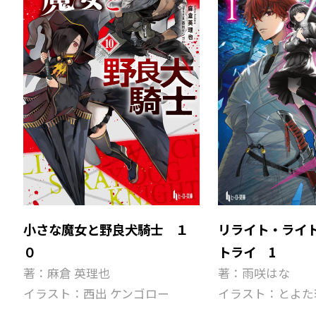
小さな魔女と野良犬騎士 １
リライト・ライ
０
トライ 1
著：麻倉 英理也
著：雨咲はな
イラスト：西出 ケンゴロー
イラスト：とよた