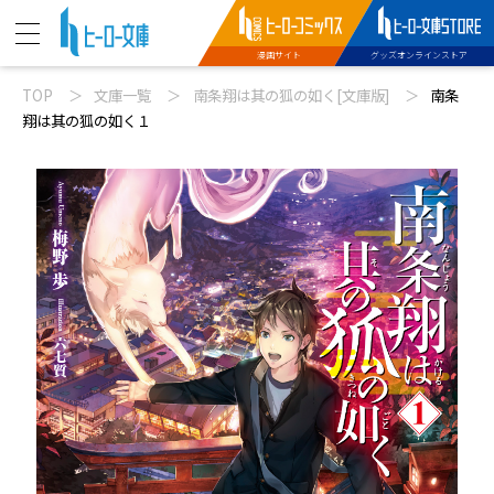
漫画サイト
グッズオンラインストア
TOP
文庫一覧
南条翔は其の狐の如く[文庫版]
南条
ニュース
翔は其の狐の如く１
動画
文庫新刊
コミックス配信
特設サイト