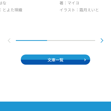
はな
著：マイヨ
：とよた瑣織
イラスト：霜月えいと
文庫一覧