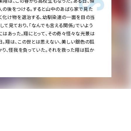
条翔は、この春から高校生もなった。ある日、頻
人の後をつける。すると山中のあばら家で見た
なく化け物を退治する、幼馴染達の一面を目の当
して見ており、「なんでも言える関係」でいよう
にはあった。翔にとって、その奇々怪々な光景は
日。翔は、この世とは思えない、美しい銀色の狐
かり、怪我を負っていた。それを救った翔は狐か