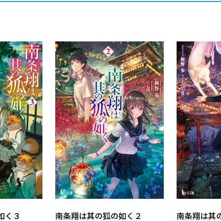
如く３
南条翔は其の狐の如く２
南条翔は其