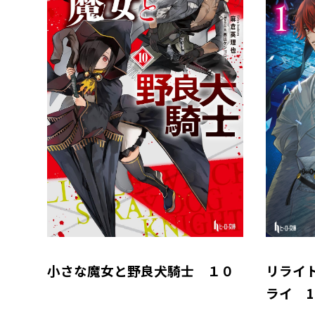
小さな魔女と野良犬騎士 １０
リライ
ライ 1