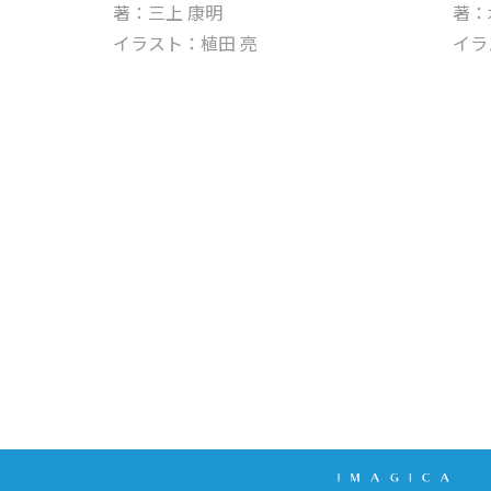
著：三上 康明
著：
イラスト：植田 亮
イラ